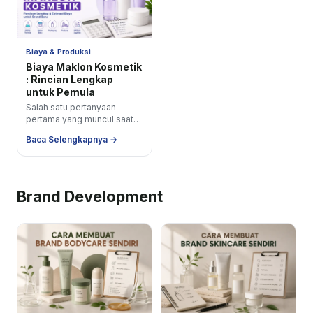
Biaya & Produksi
Biaya Maklon Kosmetik
: Rincian Lengkap
untuk Pemula
Salah satu pertanyaan
pertama yang muncul saat
seseorang ingin
Baca Selengkapnya →
membangun brand
kosmetik sendiri adalah
&quot; Sebenarnya biaya
maklon...
Brand Development