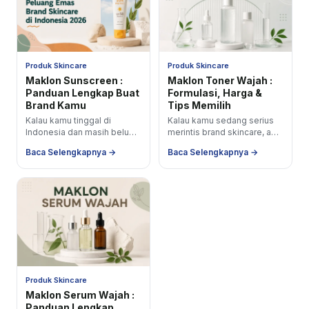
Produk Skincare
Produk Skincare
Maklon Sunscreen :
Maklon Toner Wajah :
Panduan Lengkap Buat
Formulasi, Harga &
Brand Kamu
Tips Memilih
Kalau kamu tinggal di
Kalau kamu sedang serius
Indonesia dan masih belum
merintis brand skincare, ada
pakai sunscreen setiap hari
satu produk yang sering jadi
Baca Selengkapnya →
Baca Selengkapnya →
itu PR tersendiri. Tapi kalau
andalan pertama: toner.
kamu...
Produk ini...
Produk Skincare
Maklon Serum Wajah :
Panduan Lengkap