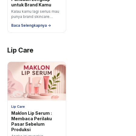
untuk Brand Kamu
Kalau kamu lagi serius mau
punya brand skincare
sendiri, maklon serum wajah
Baca Selengkapnya →
adalah salah satu langkah
paling strategis...
Lip Care
Lip Care
Maklon Lip Serum :
Membaca Perilaku
Pasar Sebelum
Produksi