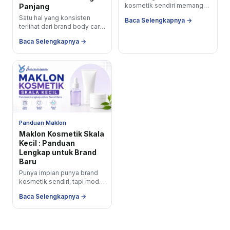
kosmetik sendiri memang
Panjang
terdengar seru tapi begitu
Satu hal yang konsisten
Baca Selengkapnya →
kamu mulai riset soal
terlihat dari brand body care
produksi, satu pertanyaan
yang berhasil membangun
besar langsung...
Baca Selengkapnya →
produk berkualitas dalam
jangka panjang mereka...
Panduan Maklon
Maklon Kosmetik Skala
Kecil : Panduan
Lengkap untuk Brand
Baru
Punya impian punya brand
kosmetik sendiri, tapi modal
terbatas dan belum punya
Baca Selengkapnya →
pabrik ? Kamu tidak
sendirian. Banyak...