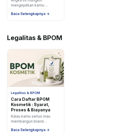
Angka ini mungkin
mengejutkan kamu:
pertumbuhan nilai produk lip
Baca Selengkapnya →
treatment di pasar global
mencapai 48% hanya dalam
satu...
Legalitas & BPOM
Legalitas & BPOM
Cara Daftar BPOM
Kosmetik : Syarat,
Proses & Biayanya
Kalau kamu serius mau
membangun brand
kosmetik di Indonesia, satu
Baca Selengkapnya →
hal yang tidak bisa kamu