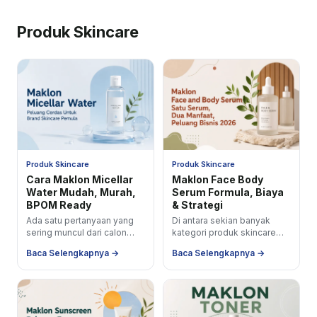
satu...
satu...
Produk Skincare
Produk Skincare
Produk Skincare
Cara Maklon Micellar
Maklon Face Body
Water Mudah, Murah,
Serum Formula, Biaya
BPOM Ready
& Strategi
Ada satu pertanyaan yang
Di antara sekian banyak
sering muncul dari calon
kategori produk skincare
brand owner yang baru
yang bisa kamu produksi
Baca Selengkapnya →
Baca Selengkapnya →
memulai perjalanan di
lewat jalur maklon, face and
industri skincare
body serum...
&#39;Produk...