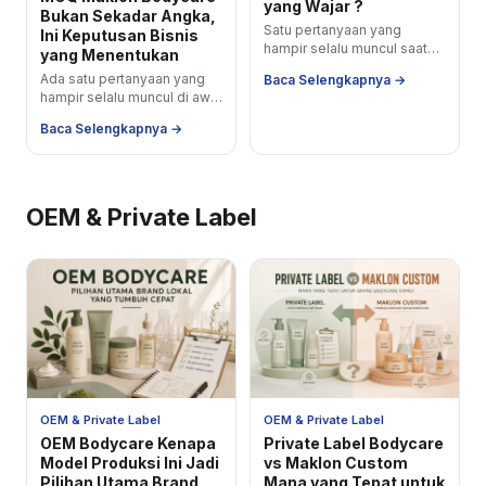
yang Wajar ?
Bukan Sekadar Angka,
Satu pertanyaan yang
Ini Keputusan Bisnis
hampir selalu muncul saat
yang Menentukan
seseorang serius ingin
Ada satu pertanyaan yang
Baca Selengkapnya →
memulai maklon kosmetik
hampir selalu muncul di awal
&quot; Berapa MOQ-nya ?
setiap percakapan dengan
&quot;...
Baca Selengkapnya →
calon brand owner
bodycare &ldquo;Minimum
ordernya...
OEM & Private Label
OEM & Private Label
OEM & Private Label
OEM Bodycare Kenapa
Private Label Bodycare
Model Produksi Ini Jadi
vs Maklon Custom
Pilihan Utama Brand
Mana yang Tepat untuk