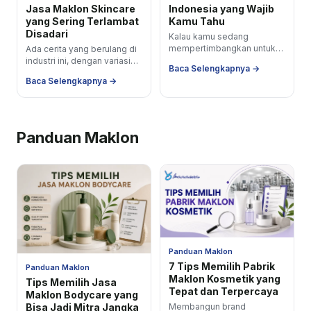
Jasa Maklon Skincare
Indonesia yang Wajib
yang Sering Terlambat
Kamu Tahu
Disadari
Kalau kamu sedang
mempertimbangkan untuk
Ada cerita yang berulang di
masuk ke industri beauty,
industri ini, dengan variasi
Baca Selengkapnya →
satu hal yang pasti tren
yang berbeda tapi ending
Baca Selengkapnya →
bisnis kosmetik Indonesia
yang sama. Seorang brand
sedang...
owner...
Panduan Maklon
Panduan Maklon
7 Tips Memilih Pabrik
Panduan Maklon
Maklon Kosmetik yang
Tips Memilih Jasa
Tepat dan Terpercaya
Maklon Bodycare yang
Bisa Jadi Mitra Jangka
Membangun brand