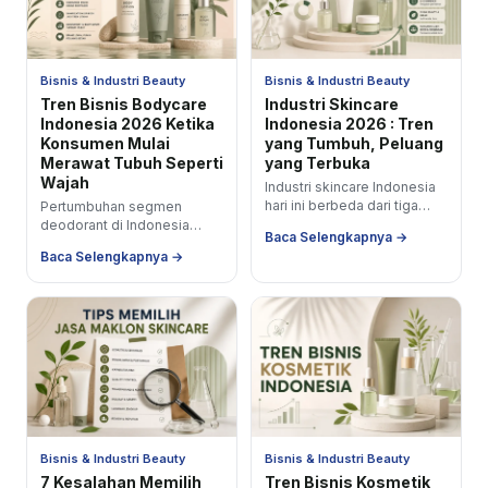
Bisnis & Industri Beauty
Bisnis & Industri Beauty
Tren Bisnis Bodycare
Industri Skincare
Indonesia 2026 Ketika
Indonesia 2026 : Tren
Konsumen Mulai
yang Tumbuh, Peluang
Merawat Tubuh Seperti
yang Terbuka
Wajah
Industri skincare Indonesia
hari ini berbeda dari tiga
Pertumbuhan segmen
tahun lalu dan tiga tahun dari
deodorant di Indonesia
Baca Selengkapnya →
sekarang akan berbeda
tercatat lebih dari 10% dalam
Baca Selengkapnya →
lagi...
satu tahun. Body scrub kini
masuk dalam top...
Bisnis & Industri Beauty
Bisnis & Industri Beauty
7 Kesalahan Memilih
Tren Bisnis Kosmetik