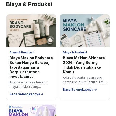
Biaya & Produksi
Biaya & Produksi
Biaya & Produksi
Biaya Maklon Bodycare
Biaya Maklon Skincare
Bukan Hanya Berapa,
2026 : Yang Sering
tapi Bagaimana
Tidak Diceritakan ke
Berpikir tentang
Kamu
Investasinya
Ada satu pertanyaan yang
hampir selalu muncul di lima
Ada cara berpikir tentang
menit pertama setiap
biaya maklon yang
Baca Selengkapnya →
diskusi antara calon brand
membuat banyak brand baru
Baca Selengkapnya →
owner dengan...
mengambil keputusan yang
keliru dan itu adalah...