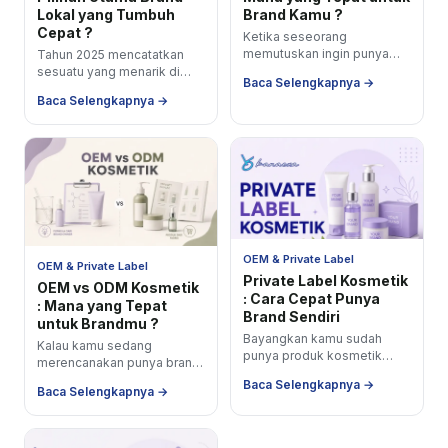
Lokal yang Tumbuh
Brand Kamu ?
Cepat ?
Ketika seseorang
memutuskan ingin punya
Tahun 2025 mencatatkan
brand body care sendiri, ada
sesuatu yang menarik di
Baca Selengkapnya →
dua jalur produksi yang
pasar bodycare Indonesia.
Baca Selengkapnya →
tersedia dan kebanyakan
Berdasarkan laporan
orang...
Shopee Q2 2025, penjualan
produk body...
OEM & Private Label
OEM & Private Label
Private Label Kosmetik
OEM vs ODM Kosmetik
: Cara Cepat Punya
: Mana yang Tepat
Brand Sendiri
untuk Brandmu ?
Bayangkan kamu sudah
Kalau kamu sedang
punya produk kosmetik
merencanakan punya brand
dengan nama brand-mu
kosmetik sendiri, pasti di
Baca Selengkapnya →
sendiri, label yang kamu
Baca Selengkapnya →
suatu titik kamu akan
desain, dan produk yang
ketemu dua istilah ini:...
siap...