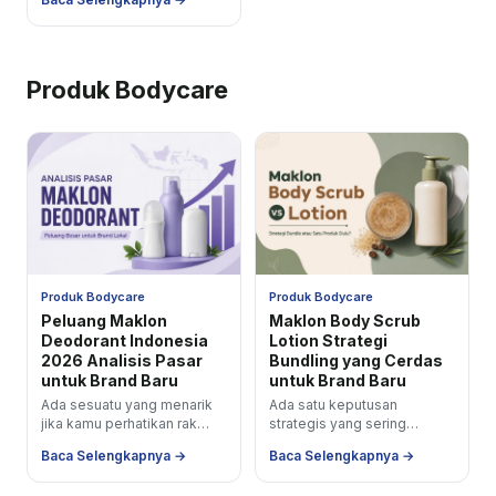
percaya, konsumen yang
setia itu bukan...
Produk Bodycare
Produk Bodycare
Produk Bodycare
Peluang Maklon
Maklon Body Scrub
Deodorant Indonesia
Lotion Strategi
2026 Analisis Pasar
Bundling yang Cerdas
untuk Brand Baru
untuk Brand Baru
Ada sesuatu yang menarik
Ada satu keputusan
jika kamu perhatikan rak
strategis yang sering
personal care di minimarket
diremehkan brand baru di
Baca Selengkapnya →
Baca Selengkapnya →
atau marketplace:
kategori body care apakah
deodorant adalah salah
sebaiknya mulai dengan