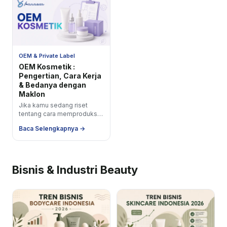
OEM & Private Label
OEM Kosmetik :
Pengertian, Cara Kerja
& Bedanya dengan
Maklon
Jika kamu sedang riset
tentang cara memproduksi
kosmetik sendiri,
Baca Selengkapnya →
kemungkinan besar kamu
sudah menemui beberapa
istilah yang terasa...
Bisnis & Industri Beauty