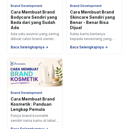
Brand Development
Brand Development
Cara Membuat Brand
Cara Membuat Brand
Bodycare Sendiri yang
Skincare Sendiri yang
Beda dari yang Sudah
Benar - Benar Bisa
Ada
Dijual
Ada satu asumsi yang sering
Kalau kamu bertanya
dibuat calon brand owner
kepada seseorang yang
ketika pertama kali berpikir
sudah mendampingi
Baca Selengkapnya →
Baca Selengkapnya →
tentang cara membuat
puluhan brand skincare baru
brand bodycare...
dari nol, jawabannya selalu
sama: bukan...
Brand Development
Cara Membuat Brand
Kosmetik : Panduan
Lengkap Pemula
Punya brand kosmetik
sendiri nama kamu di label
produk, formula yang kamu
Baca Selengkapnya →